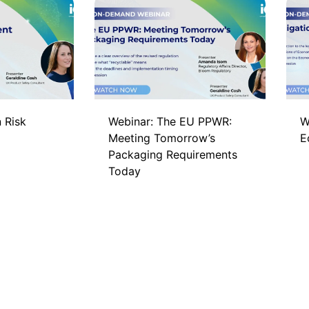
 Risk
Webinar: The EU PPWR:
W
Meeting Tomorrow’s
E
Packaging Requirements
Today