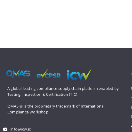
A global leading compliance supply 
chain platform enabled by 
Testing, 
Inspection & Certification (TIC)
QMAS ® is the proprietary trademark 
of International 
Compliance Workshop
info@icw.io