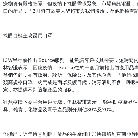
療物資有嚴格把關，但疫情下採購需求緊急，市場資訊混亂，
口的產品，「2月時有歐美大型超市與我們接洽，為他們檢查
採購目標主攻醫用口罩
ICW半年前推出iSource服務，能夠讓客戶按其需要，短時
林智謙表示，因應疫情，iSource在約一個月前推出防疫用
等銷售商，亦有政府、診所、保險公司及其他企業，「他們採
類高規格口罩，約兩成是面罩及護目鏡，消毒液則不多，呼吸
家，亦提供不到這類產品的服務。」
雖然疫情下令平台用戶大增，但林智謙表示， 醫療防疫產品佔
具、雜貨，化妝品及電子產品則分別佔30%及20%。
他指出，近年留意到輕工業品的生產鏈正加快轉移到東南亞等