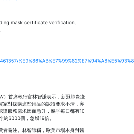
ding mask certificate verification,
.
s/article/2461357/%E9%86%AB%E7%99%82%E7%94%A
hop （ICW）首席執行官林智謙表示，新冠肺炎疫
買家對採購這些用品的認證要求不清，亦
認證服務需求因而急升，幾乎每日都有10
約6000個，急增19倍。
費者關注。林智謙稱，歐美市場本身對醫