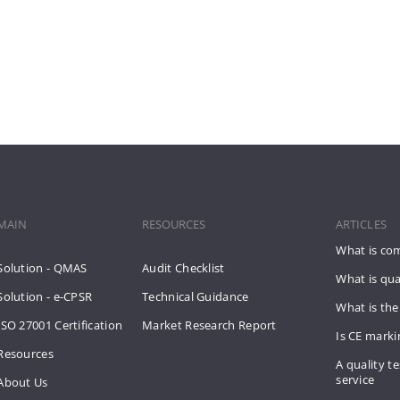
MAIN
RESOURCES
ARTICLES
What is co
Solution - QMAS
Audit Checklist
What is qua
Solution - e-CPSR
Technical Guidance
What is the
ISO 27001 Certification
Market Research Report
Is CE mark
Resources
A quality te
service
About Us