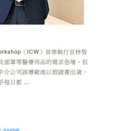
 Journal
.