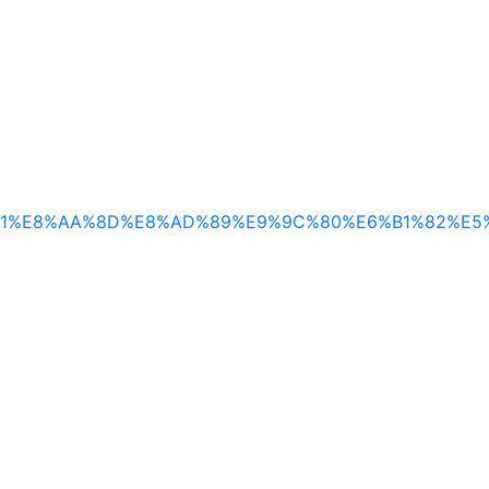
8%E5%93%81%E8%AA%8D%E8%AD%89%E9%9C%80%E6%B1%8