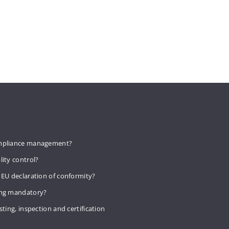
mpliance management?
lity control?
 EU declaration of conformity?
ing mandatory?
sting, inspection and certification