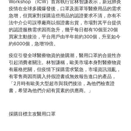
Workshop （ICW）首席執行官林智謙表示，新冠肺炎
疫情在全球多國爆發後，口罩及面罩等醫療用品的需求
急增，但買家對採購這些用品的認證要求不清，亦有不
法中介公司誤導廠商以假證書出貨，市場對其平台提供
的認證服務需求因而急升，幾乎每日都有10個至20個
買家主動接洽，平台用戶由半年前約300個，升至如今
約6000個，急增19倍。
疫症引發全球醫療物資的搶購潮，醫用口罩的合規性亦
引起消費者關注。林智謙稱，歐美市場本身對醫療物資
有嚴格把關，但疫情下採購需求緊急，市場資訊混亂，
有零售商因而購入持假證書或無效報告進口的產品，
「2月時有歐美大型超市與我們接洽，為他們檢查證
書，希望為他們介紹有質素的供應商。」
採購目標主攻醫用口罩