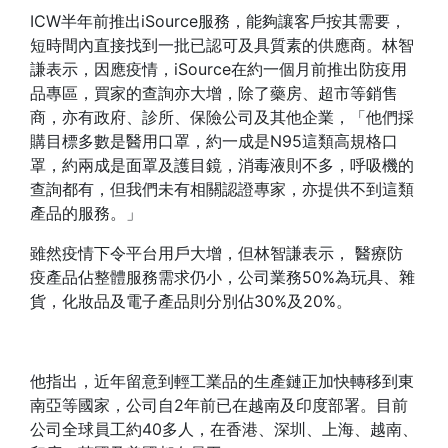
ICW半年前推出iSource服務，能夠讓客戶按其需要，
短時間內直接找到一批已認可及具質素的供應商。林智
謙表示，因應疫情，iSource在約一個月前推出防疫用
品專區，買家的查詢亦大增，除了藥房、超市等銷售
商，亦有政府、診所、保險公司及其他企業，「他們採
購目標多數是醫用口罩，約一成是N95這類高規格口
罩，約兩成是面罩及護目鏡，消毒液則不多，呼吸機的
查詢都有，但我們未有相關認證專家，亦提供不到這類
產品的服務。」
雖然疫情下令平台用戶大增，但林智謙表示， 醫療防
疫產品佔整體服務需求仍小，公司業務50%為玩具、雜
貨，化妝品及電子產品則分別佔30%及20%。
他指出，近年留意到輕工業品的生產鏈正加快轉移到東
南亞等國家，公司自2年前已在越南及印度部署。目前
公司全球員工約40多人，在香港、深圳、上海、越南、