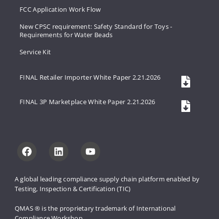
FCC Application Work Flow
New CPSC requirement: Safety Standard for Toys -
Requirements for Water Beads
Service Kit
FINAL Retailer Importer White Paper 2.21.2026
FINAL 3P Marketplace White Paper 2.21.2026
A global leading compliance supply 
chain platform enabled by 
Testing, 
Inspection & Certification (TIC)
QMAS ® is the proprietary trademark 
of International 
Compliance Workshop