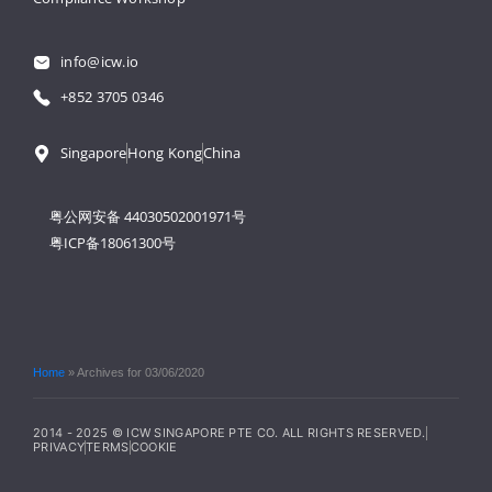
info@icw.io
+852 3705 0346
Singapore
Hong Kong
China
粤公网安备 44030502001971号
粤ICP备18061300号
Home
»
Archives for 03/06/2020
2014 - 2025 © ICW SINGAPORE PTE CO. ALL RIGHTS RESERVED.
PRIVACY
TERMS
COOKIE