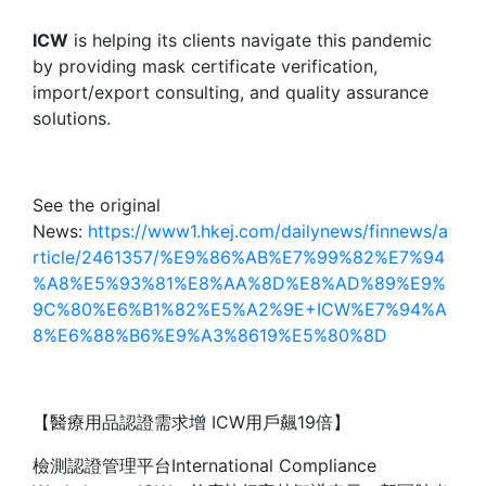
ICW
is helping its clients navigate this pandemic
by providing mask certificate verification,
import/export consulting, and quality assurance
solutions.
See the original
News:
https://www1.hkej.com/dailynews/finnews/a
rticle/2461357/%E9%86%AB%E7%99%82%E7%94
%A8%E5%93%81%E8%AA%8D%E8%AD%89%E9%
9C%80%E6%B1%82%E5%A2%9E+ICW%E7%94%A
8%E6%88%B6%E9%A3%8619%E5%80%8D
【醫療用品認證需求增 ICW用戶飆19倍】
檢測認證管理平台International Compliance