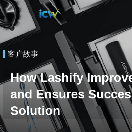
客户故事
How Lashify Improve
and Ensures Succes
Solution