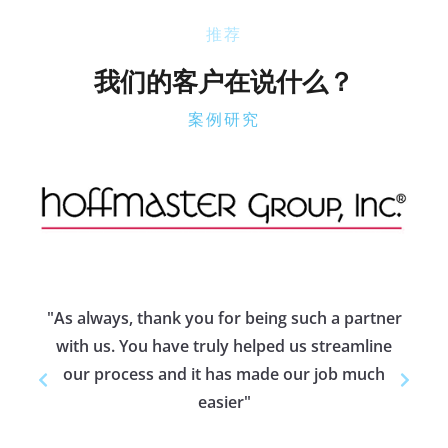
推荐
我们的客户在说什么？
案例研究
Hoffmaster Group,
Inc.
"T
c
"As always, thank you for being such a partner
with us. You have truly helped us streamline
l
our process and it has made our job much
rom
easier"
ich
s is