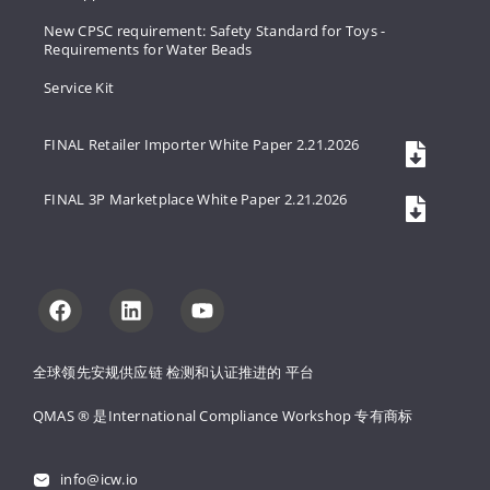
New CPSC requirement: Safety Standard for Toys -
Requirements for Water Beads
Service Kit
FINAL Retailer Importer White Paper 2.21.2026
FINAL 3P Marketplace White Paper 2.21.2026
全球领先安规供应链 
检测和认证推进的 
平台
QMAS ® 是International Compliance Workshop 
专有商标
info@icw.io