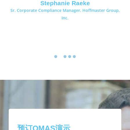
Stephanie Raeke
5
Sr. Corporate Compliance Manager, Hoffmaster Group,
Inc.
1
2
3
4
5
预订QMAS演示